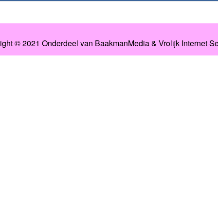
ight © 2021 Onderdeel van
BaakmanMedia
&
Vrolijk Internet S